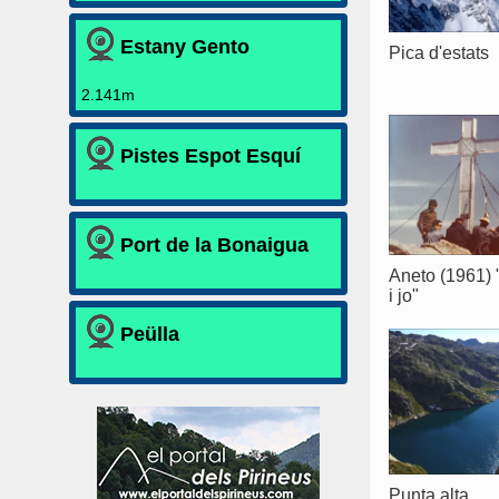
Estany Gento
Pica d'estats
2.141m
Pistes Espot Esquí
Port de la Bonaigua
Aneto (1961) 
i jo"
Peülla
Punta alta