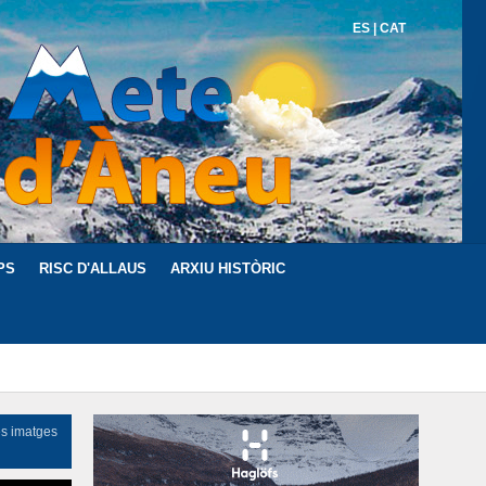
ES
|
CAT
PS
RISC D'ALLAUS
ARXIU HISTÒRIC
es imatges