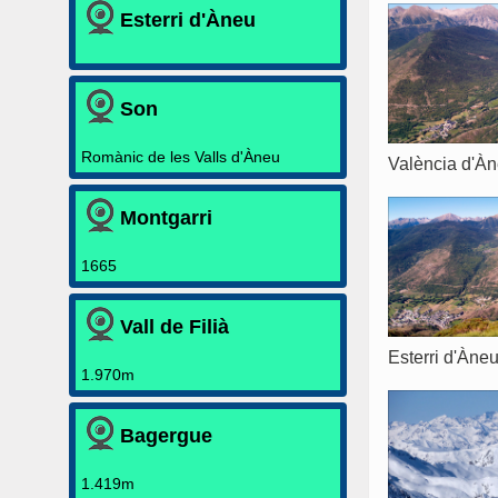
Esterri d'Àneu
Son
Romànic de les Valls d'Àneu
València d'À
Montgarri
1665
Vall de Filià
Esterri d'Àne
1.970m
Bagergue
1.419m