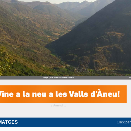
Anunci
▴
▴
IMATGES
Click per