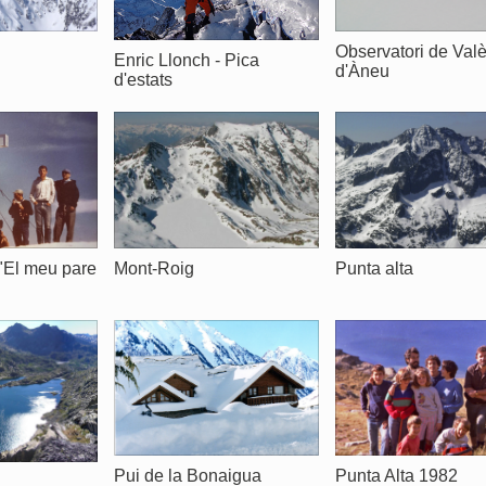
Observatori de Val
Enric Llonch - Pica
d'Àneu
d'estats
Punta alta
"El meu pare
Mont-Roig
Pui de la Bonaigua
Punta Alta 1982