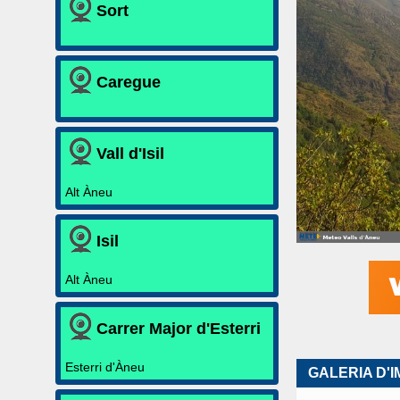
Sort
Caregue
Vall d'Isil
Alt Àneu
Isil
Alt Àneu
Carrer Major d'Esterri
Esterri d'Àneu
GALERIA D'