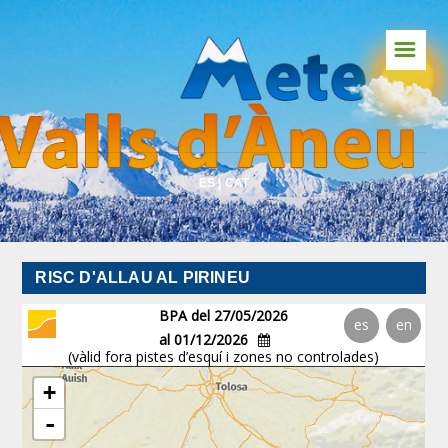
☰
Inici
Predicció Pirineu
Predicció Global
ES
|
CAT
Webcams
Meteosat
RISC D'ALLAU AL PIRINEU
Vents en temps real
Radar
Llamps
Risc d'Allaus