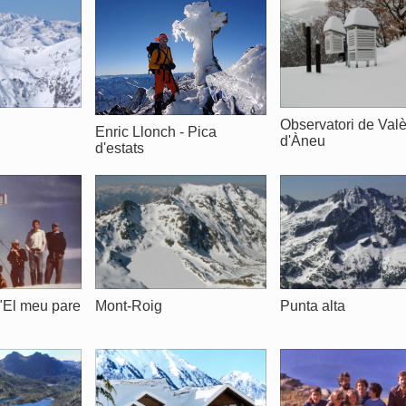
Observatori de Val
Enric Llonch - Pica
d'Àneu
d'estats
Punta alta
"El meu pare
Mont-Roig