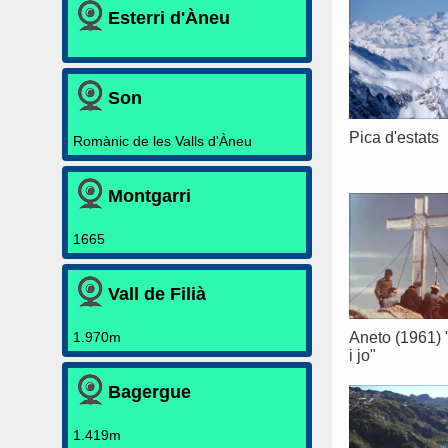
Esterri d'Àneu
Son
Pica d'estats
Romànic de les Valls d'Àneu
Montgarri
1665
Vall de Filià
Aneto (1961) 
1.970m
i jo"
Bagergue
1.419m