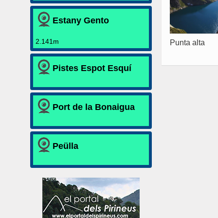
Estany Gento
2.141m
Punta alta
Pistes Espot Esquí
Port de la Bonaigua
Peülla