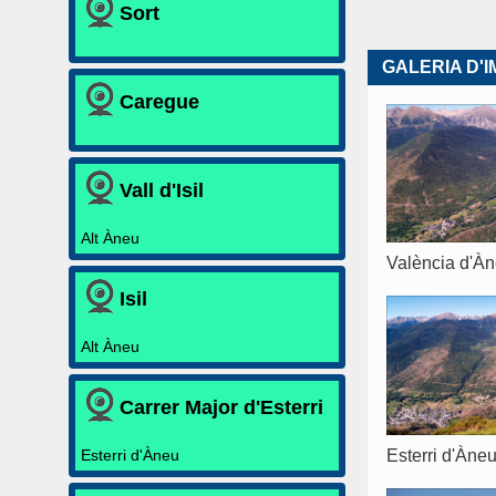
Sort
GALERIA D'
Caregue
Vall d'Isil
Alt Àneu
València d'À
Isil
Alt Àneu
Carrer Major d'Esterri
Esterri d'Àneu
Esterri d'Àne