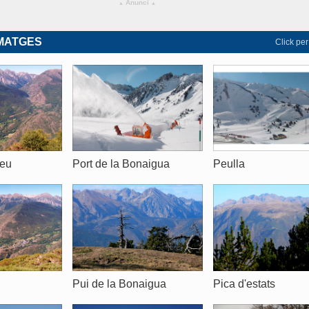
Anunci
▴
▴
IMATGES
Click per
neu
Port de la Bonaigua
Peulla
u
Pui de la Bonaigua
Pica d'estats