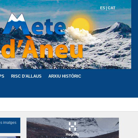
ES
|
CAT
PS
RISC D'ALLAUS
ARXIU HISTÒRIC
es imatges